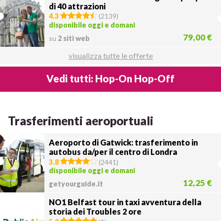
di 40 attrazioni
4.3
(
2139
)
disponibile oggi e domani
79,00 €
su
2 siti web
visualizza tutte le offerte
Vedi tutti: Hop-On Hop-Off
Trasferimenti aeroportuali
Aeroporto di Gatwick: trasferimento in
autobus da/per il centro di Londra
3.8
(
2441
)
disponibile oggi e domani
12,25 €
getyourguide.it
NO1 Belfast tour in taxi avventura della
storia dei Troubles 2 ore