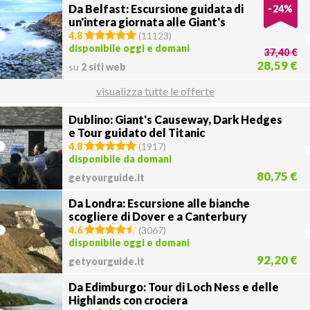
Da Belfast: Escursione guidata di
-
24
%
un'intera giornata alle Giant's
Causeway
4.8
(
11123
)
disponibile oggi e domani
37,40 €
28,59 €
su
2 siti web
visualizza tutte le offerte
Dublino: Giant's Causeway, Dark Hedges
e Tour guidato del Titanic
4.8
(
1917
)
disponibile da domani
80,75 €
getyourguide.it
Da Londra: Escursione alle bianche
scogliere di Dover e a Canterbury
4.6
(
3067
)
disponibile oggi e domani
92,20 €
getyourguide.it
Da Edimburgo: Tour di Loch Ness e delle
Highlands con crociera