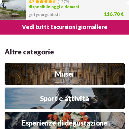
4.7
(
1279
)
disponibile oggi e domani
116,70 €
getyourguide.it
Vedi tutti: Escursioni giornaliere
Altre categorie
Musei
Sport e attività
Esperienze di degustazione