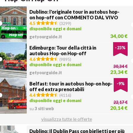
Dublino: l'originale tour in autobus hop-
on hop-off con COMMENTO DAL VIVO
4.5
(
3299
)
disponibile oggi e domani
34,00 €
getyourguide.it
Edimburgo: Tour della città in
-
23
%
autobus Hop-on Hop-off
4.6
(
9895
)
disponibile oggi e domani
30,34 €
23,34 €
getyourguide.it
Belfast: tour in autobus hop-on hop-
-
9
%
off ed extra prenotabili
4.4
(
4116
)
disponibile oggi e domani
22,17 €
20,14 €
su
3 siti web
visualizza tutte le offerte
Dublino: Il Dublin Pass con biglietti per più