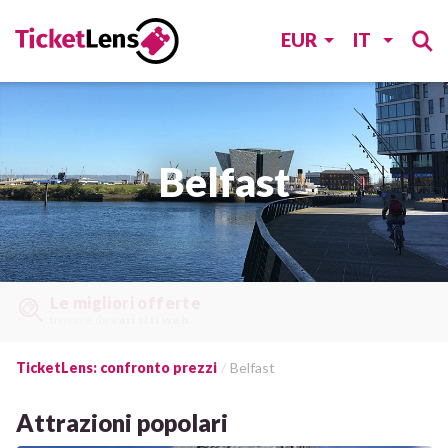
EUR
IT
Belfast
Le migliori offerte
trovare da
vari siti web
.
TicketLens: confronto prezzi
Belfast
Attrazioni popolari