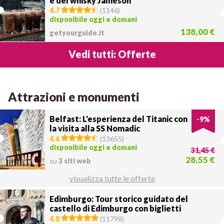
e del whisky Jameson
4.7
(
1146
)
disponibile oggi e domani
138,00 €
getyourguide.it
Vedi tutti: Offerte
Attrazioni e monumenti
Belfast: L'esperienza del Titanic con
-
9
%
la visita alla SS Nomadic
4.6
(
13655
)
disponibile oggi e domani
31,45 €
28,55 €
su
3 siti web
visualizza tutte le offerte
Edimburgo: Tour storico guidato del
castello di Edimburgo con biglietti
4.8
(
11798
)