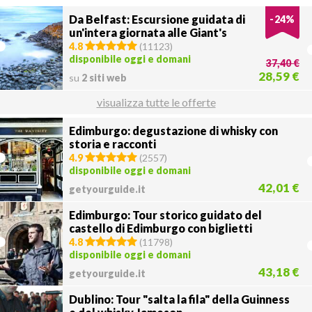
Da Belfast: Escursione guidata di
-
24
%
un'intera giornata alle Giant's
Causeway
4.8
(
11123
)
disponibile oggi e domani
37,40 €
28,59 €
su
2 siti web
visualizza tutte le offerte
Edimburgo: degustazione di whisky con
storia e racconti
4.9
(
2557
)
disponibile oggi e domani
42,01 €
getyourguide.it
Edimburgo: Tour storico guidato del
castello di Edimburgo con biglietti
4.8
(
11798
)
disponibile oggi e domani
43,18 €
getyourguide.it
Dublino: Tour "salta la fila" della Guinness