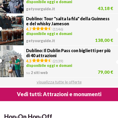
disponibile oggi e domani
43,18 €
getyourguide.it
Dublino: Tour "salta la fila" della Guinness
e del whisky Jameson
4.7
(
1146
)
disponibile oggi e domani
138,00 €
getyourguide.it
Dublino: Il Dublin Pass con biglietti per più
di 40 attrazioni
4.3
(
2139
)
disponibile oggi e domani
79,00 €
su
2 siti web
visualizza tutte le offerte
Vedi tutti: Attrazioni e monumenti
Hop-On Hop-Off