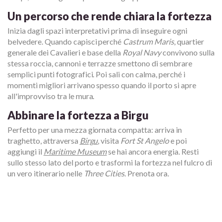
Un percorso che rende chiara la fortezza
Inizia dagli spazi interpretativi prima di inseguire ogni
belvedere. Quando capisci perché
Castrum Maris
, quartier
generale dei Cavalieri e base della
Royal Navy
convivono sulla
stessa roccia, cannoni e terrazze smettono di sembrare
semplici punti fotografici. Poi sali con calma, perché i
momenti migliori arrivano spesso quando il porto si apre
all'improvviso tra le mura.
Abbinare la fortezza a Birgu
Perfetto per una mezza giornata compatta: arriva in
traghetto, attraversa
Birgu
, visita
Fort St Angelo
e poi
aggiungi il
Maritime Museum
se hai ancora energia. Resti
sullo stesso lato del porto e trasformi la fortezza nel fulcro di
un vero itinerario nelle
Three Cities
. Prenota ora.