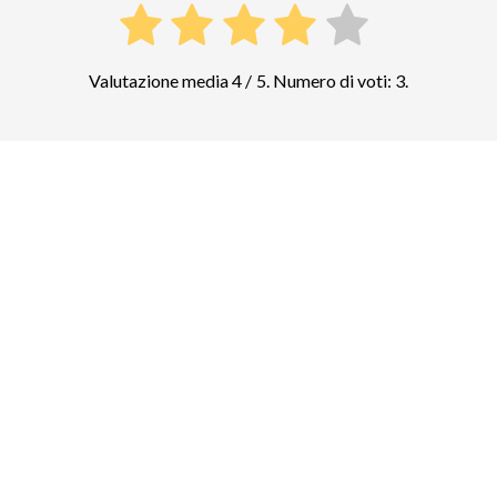
Valutazione media 4 / 5. Numero di voti: 3.
Confrontate i prezzi di altre attrazioni
top in Malta
Taħt il-Ħnejja
33
biglietti e tour guidati
Templi di Tarscen
2
biglietti e tour guidati
Concattedrale di San Giovanni
5
biglietti e tour guidati