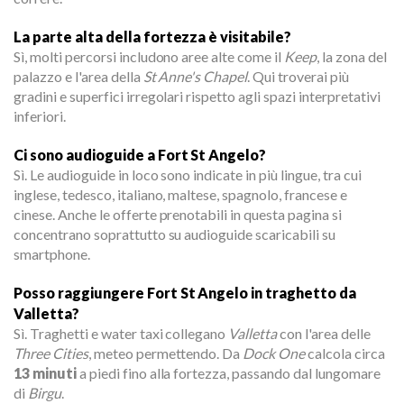
La parte alta della fortezza è visitabile?
Sì, molti percorsi includono aree alte come il
Keep
, la zona del
palazzo e l'area della
St Anne's Chapel
. Qui troverai più
gradini e superfici irregolari rispetto agli spazi interpretativi
inferiori.
Ci sono audioguide a Fort St Angelo?
Sì. Le audioguide in loco sono indicate in più lingue, tra cui
inglese, tedesco, italiano, maltese, spagnolo, francese e
cinese. Anche le offerte prenotabili in questa pagina si
concentrano soprattutto su audioguide scaricabili su
smartphone.
Posso raggiungere Fort St Angelo in traghetto da
Valletta?
Sì. Traghetti e water taxi collegano
Valletta
con l'area delle
Three Cities
, meteo permettendo. Da
Dock One
calcola circa
13 minuti
a piedi fino alla fortezza, passando dal lungomare
di
Birgu
.