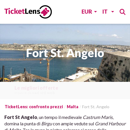
EUR
IT
Fort St. Angelo
Le migliori offerte
trovare da
vari siti web
.
TicketLens: confronto prezzi
Malta
Fort St. Angelo
Fort St Angelo
, un tempo il medievale
Castrum Maris
,
domina la punta di
Birgu
con ampie vedute sul
Grand Harbour
di
Malta
. Tra le mura in pietra calcarea si passa dalle