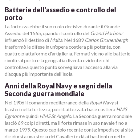
Batterie dell'assedio e controllo del
porto
La fortezza ebbe il suo ruolo decisivo durante il Grande
Assedio del 1565, quando il controllo del
Grand Harbour
influenzò il destino di
Malta
. Nel 1689
Carlos Grunenbergh
trasformò le difese in un'opera costiera più potente, con
quattro piattaforme d'artiglieria. Fermati vicino alle batterie
rivolte al porto e la geografia diventa evidente: chi
controllava questo punto sorvegliava l'accesso alla via
d'acqua più importante dell'isola.
Anni della Royal Navy e segni della
Seconda guerra mondiale
Nel 1906 il comando mediterraneo della
Royal Navy
si
trasferì nella fortezza, poi ribattezzata base costiera
HMS
Egmont
e quindi
HMS St Angelo
. La Seconda guerra mondiale
lasciò 69 colpi diretti, ma il forte rimase in uso navale fino a
marzo 1979. Questo capitolo recente conta: impedisce al sito
di ridursi a una storia dei Cavalieri e dà ai bastioni un netto