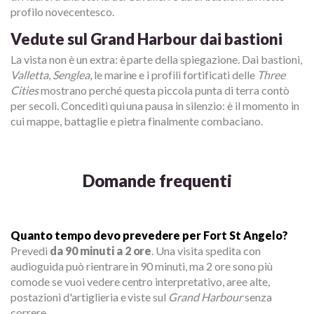
profilo novecentesco.
Vedute sul Grand Harbour dai bastioni
La vista non è un extra: è parte della spiegazione. Dai bastioni,
Valletta
,
Senglea
, le marine e i profili fortificati delle
Three
Cities
mostrano perché questa piccola punta di terra contò
per secoli. Concediti qui una pausa in silenzio: è il momento in
cui mappe, battaglie e pietra finalmente combaciano.
Domande frequenti
Quanto tempo devo prevedere per Fort St Angelo?
Prevedi
da 90 minuti a 2 ore
. Una visita spedita con
audioguida può rientrare in 90 minuti, ma 2 ore sono più
comode se vuoi vedere centro interpretativo, aree alte,
postazioni d'artiglieria e viste sul
Grand Harbour
senza
correre.