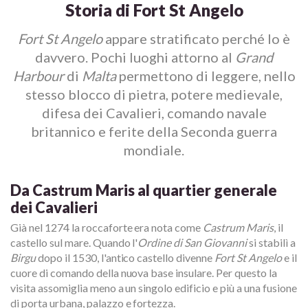
Storia di Fort St Angelo
Fort St Angelo
appare stratificato perché lo è
davvero. Pochi luoghi attorno al
Grand
Harbour
di
Malta
permettono di leggere, nello
stesso blocco di pietra, potere medievale,
difesa dei Cavalieri, comando navale
britannico e ferite della Seconda guerra
mondiale.
Da Castrum Maris al quartier generale
dei Cavalieri
Già nel 1274 la roccaforte era nota come
Castrum Maris
, il
castello sul mare. Quando l'
Ordine di San Giovanni
si stabilì a
Birgu
dopo il 1530, l'antico castello divenne
Fort St Angelo
e il
cuore di comando della nuova base insulare. Per questo la
visita assomiglia meno a un singolo edificio e più a una fusione
di porta urbana, palazzo e fortezza.