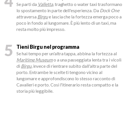
4
Se parti da
Valletta
, traghetto o water taxi trasformano
lo spostamento in parte dell'esperienza. Da
Dock One
attraversa
Birgu
e lascia che la fortezza emerga poco a
poco in fondo al lungomare. È più lento di un taxi, ma
resta molto più impresso.
5
Tieni Birgu nel programma
Se hai tempo per un'altra tappa, abbina la fortezza al
Maritime Museum
o a una passeggiata lenta tra i vicoli
di
Birgu
, invece di rientrare subito dall'altra parte del
porto. Entrambe le scelte ti tengono vicino al
lungomare e approfondiscono lo stesso racconto di
Cavalieri e porto. Così l'itinerario resta compatto e la
storia più leggibile.