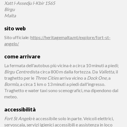
Xatt l-Assedju l-Kbir 1565
Birgu
Malta
sito web
Sito ufficiale
:
https://heritagemalta.mt/explore/fort-st-
angelo/
come arrivare
La fermata dell'autobus più vicina è a circa 10 minuti a piedi;
Birgu Centre
dista circa 800 m dalla fortezza. Da
Valletta
, il
traghetto per le
Three Cities
arriva vicino a
Dock One
, a
Bormla
, a circa 1 km o 13 minuti a piedi dall'ingresso.
Traghetto e water taxi sono scenografici, ma dipendono dal
meteo.
accessibilità
Fort St Angelo
è accessibile solo in parte. Veicoli elettrici,
servoscala, servizi igienici accessibili e assistenza in loco