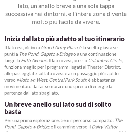
lato, un anello breve e una sola tappa
successiva nei dintorni, e l'intera zona diventa
molto più facile da vivere.
Inizia dal lato più adatto al tuo itinerario
Il lato est, vicino a
Grand Army Plaza
, è la scelta giusta se
punti a
The Pond
,
Gapstow Bridge
o a una continuazione
lungo la
Fifth Avenue
. Il lato ovest, presso
Columbus Circle
,
funziona meglio per i programmi legati al Theater District,
alle passeggiate sul lato ovest e a un passaggio più rapido
verso
Midtown West
.
Central Park South
è abbastanza
movimentato da far sembrare uno spreco di energie la
partenza dal lato sbagliato.
Un breve anello sul lato sud di solito
basta
Per una prima esplorazione, tieni il percorso compatto:
The
Pond
,
Gapstow Bridge
e il cammino verso il
Dairy Visitor