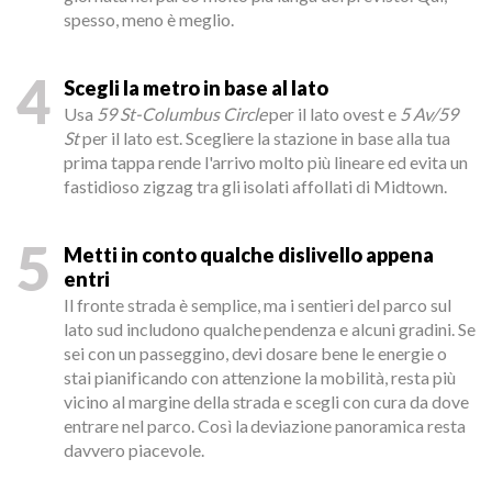
spesso, meno è meglio.
4
Scegli la metro in base al lato
Usa
59 St-Columbus Circle
per il lato ovest e
5 Av/59
St
per il lato est. Scegliere la stazione in base alla tua
prima tappa rende l'arrivo molto più lineare ed evita un
fastidioso zigzag tra gli isolati affollati di Midtown.
5
Metti in conto qualche dislivello appena
entri
Il fronte strada è semplice, ma i sentieri del parco sul
lato sud includono qualche pendenza e alcuni gradini. Se
sei con un passeggino, devi dosare bene le energie o
stai pianificando con attenzione la mobilità, resta più
vicino al margine della strada e scegli con cura da dove
entrare nel parco. Così la deviazione panoramica resta
davvero piacevole.