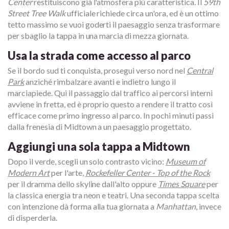
Center
restituiscono già l'atmosfera più caratteristica. Il
59th
Street Tree Walk
ufficiale richiede circa un'ora, ed è un ottimo
tetto massimo se vuoi goderti il paesaggio senza trasformare
per sbaglio la tappa in una marcia di mezza giornata.
Usa la strada come accesso al parco
Se il bordo sud ti conquista, prosegui verso nord nel
Central
Park
anziché rimbalzare avanti e indietro lungo il
marciapiede. Qui il passaggio dal traffico ai percorsi interni
avviene in fretta, ed è proprio questo a rendere il tratto così
efficace come primo ingresso al parco. In pochi minuti passi
dalla frenesia di Midtown a un paesaggio progettato.
Aggiungi una sola tappa a Midtown
Dopo il verde, scegli un solo contrasto vicino:
Museum of
Modern Art
per l'arte,
Rockefeller Center - Top of the Rock
per il dramma dello skyline dall'alto oppure
Times Square
per
la classica energia tra neon e teatri. Una seconda tappa scelta
con intenzione dà forma alla tua giornata a
Manhattan
, invece
di disperderla.