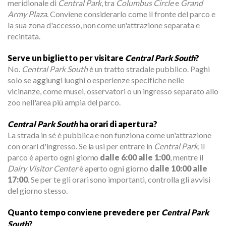
meridionale di
Central Park
, tra
Columbus Circle
e
Grand
Army Plaza
. Conviene considerarlo come il fronte del parco e
la sua zona d'accesso, non come un'attrazione separata e
recintata.
Serve un biglietto per visitare
Central Park South
?
No.
Central Park South
è un tratto stradale pubblico. Paghi
solo se aggiungi luoghi o esperienze specifiche nelle
vicinanze, come musei, osservatori o un ingresso separato allo
zoo nell'area più ampia del parco.
Central Park South
ha orari di apertura?
La strada in sé è pubblica e non funziona come un'attrazione
con orari d'ingresso. Se la usi per entrare in
Central Park
, il
parco è aperto ogni giorno
dalle 6:00 alle 1:00
, mentre il
Dairy Visitor Center
è aperto ogni giorno
dalle 10:00 alle
17:00
. Se per te gli orari sono importanti, controlla gli avvisi
del giorno stesso.
Quanto tempo conviene prevedere per
Central Park
South
?