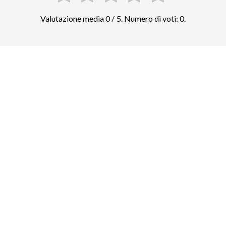
Valutazione media 0 / 5. Numero di voti: 0.
Confrontate i prezzi di altre attrazioni
top in New York
Empire State Building
39
biglietti e tour guidati
One World Trade Center
36
biglietti e tour guidati
Statua della Libertà
151
biglietti e tour guidati