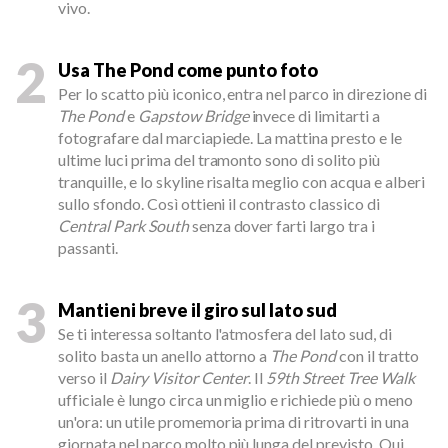
vivo.
2
Usa The Pond come punto foto
Per lo scatto più iconico, entra nel parco in direzione di
The Pond
e
Gapstow Bridge
invece di limitarti a
fotografare dal marciapiede. La mattina presto e le
ultime luci prima del tramonto sono di solito più
tranquille, e lo skyline risalta meglio con acqua e alberi
sullo sfondo. Così ottieni il contrasto classico di
Central Park South
senza dover farti largo tra i
passanti.
3
Mantieni breve il giro sul lato sud
Se ti interessa soltanto l'atmosfera del lato sud, di
solito basta un anello attorno a
The Pond
con il tratto
verso il
Dairy Visitor Center
. Il
59th Street Tree Walk
ufficiale è lungo circa un miglio e richiede più o meno
un'ora: un utile promemoria prima di ritrovarti in una
giornata nel parco molto più lunga del previsto. Qui,