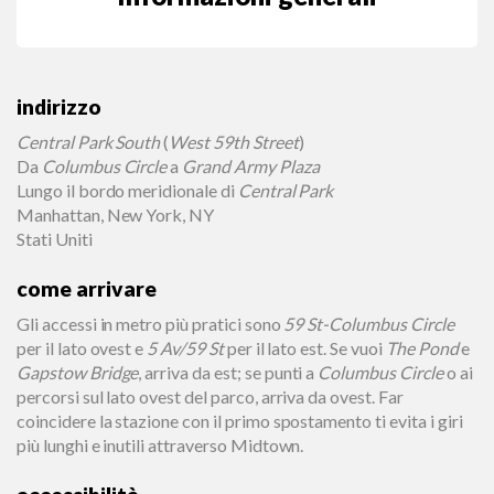
indirizzo
Central Park South
(
West 59th Street
)
Da
Columbus Circle
a
Grand Army Plaza
Lungo il bordo meridionale di
Central Park
Manhattan, New York, NY
Stati Uniti
come arrivare
Gli accessi in metro più pratici sono
59 St-Columbus Circle
per il lato ovest e
5 Av/59 St
per il lato est. Se vuoi
The Pond
e
Gapstow Bridge
, arriva da est; se punti a
Columbus Circle
o ai
percorsi sul lato ovest del parco, arriva da ovest. Far
coincidere la stazione con il primo spostamento ti evita i giri
più lunghi e inutili attraverso Midtown.