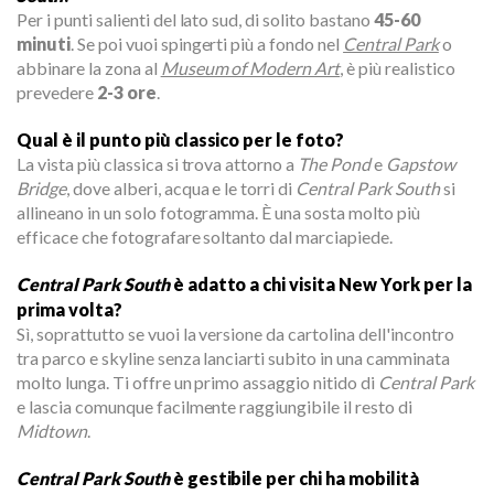
Per i punti salienti del lato sud, di solito bastano
45-60
minuti
. Se poi vuoi spingerti più a fondo nel
Central Park
o
abbinare la zona al
Museum of Modern Art
, è più realistico
prevedere
2-3 ore
.
Qual è il punto più classico per le foto?
La vista più classica si trova attorno a
The Pond
e
Gapstow
Bridge
, dove alberi, acqua e le torri di
Central Park South
si
allineano in un solo fotogramma. È una sosta molto più
efficace che fotografare soltanto dal marciapiede.
Central Park South
è adatto a chi visita New York per la
prima volta?
Sì, soprattutto se vuoi la versione da cartolina dell'incontro
tra parco e skyline senza lanciarti subito in una camminata
molto lunga. Ti offre un primo assaggio nitido di
Central Park
e lascia comunque facilmente raggiungibile il resto di
Midtown
.
Central Park South
è gestibile per chi ha mobilità