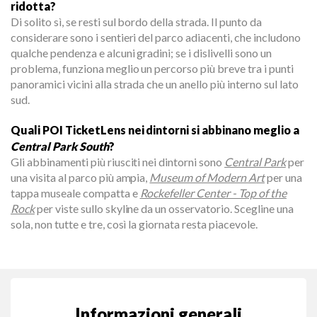
ridotta?
Di solito sì, se resti sul bordo della strada. Il punto da
considerare sono i sentieri del parco adiacenti, che includono
qualche pendenza e alcuni gradini; se i dislivelli sono un
problema, funziona meglio un percorso più breve tra i punti
panoramici vicini alla strada che un anello più interno sul lato
sud.
Quali POI TicketLens nei dintorni si abbinano meglio a
Central Park South
?
Gli abbinamenti più riusciti nei dintorni sono
Central Park
per
una visita al parco più ampia,
Museum of Modern Art
per una
tappa museale compatta e
Rockefeller Center - Top of the
Rock
per viste sullo skyline da un osservatorio. Scegline una
sola, non tutte e tre, così la giornata resta piacevole.
Informazioni generali