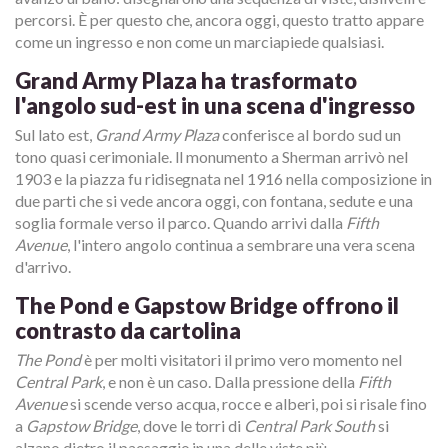
percorsi. È per questo che, ancora oggi, questo tratto appare
come un ingresso e non come un marciapiede qualsiasi.
Grand Army Plaza ha trasformato
l'angolo sud-est in una scena d'ingresso
Sul lato est,
Grand Army Plaza
conferisce al bordo sud un
tono quasi cerimoniale. Il monumento a Sherman arrivò nel
1903 e la piazza fu ridisegnata nel 1916 nella composizione in
due parti che si vede ancora oggi, con fontana, sedute e una
soglia formale verso il parco. Quando arrivi dalla
Fifth
Avenue
, l'intero angolo continua a sembrare una vera scena
d'arrivo.
The Pond e Gapstow Bridge offrono il
contrasto da cartolina
The Pond
è per molti visitatori il primo vero momento nel
Central Park
, e non è un caso. Dalla pressione della
Fifth
Avenue
si scende verso acqua, rocce e alberi, poi si risale fino
a
Gapstow Bridge
, dove le torri di
Central Park South
si
alzano dietro il paesaggio in una delle viste più