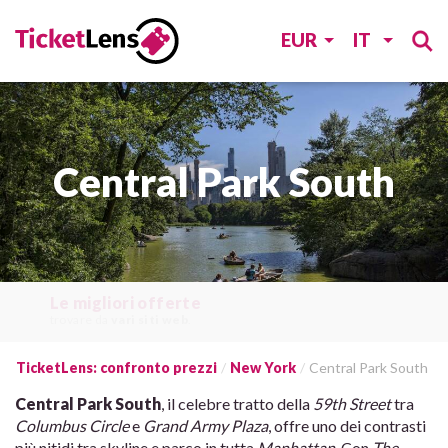
EUR
IT
Central Park South
Le migliori offerte
trovare da
vari siti web
.
TicketLens: confronto prezzi
New York
Central Park South
Central Park South
, il celebre tratto della
59th Street
tra
Columbus Circle
e
Grand Army Plaza
, offre uno dei contrasti
più nitidi tra skyline e parco in tutta
Manhattan
. Con
The