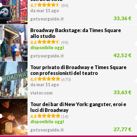
4.7
(
84
)
da mar 11 ago
33,36 €
getyourguide.it
Broadway Backstage: da Times Square
allo studio
4.6
(
98
)
disponibile oggi
42,52 €
getyourguide.it
Tour privato di Broadway e Times Square
con professionisti del teatro
4.9
(
670
)
da mar 11 ago
33,63 €
viator.com
Tour dei bar di New York: gangster, eroi e
luci di Broadway
4.8
(
14
)
disponibile oggi
27,77 €
getyourguide.it