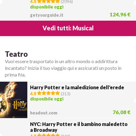
4.8
(
2096
)
disponibile oggi
124,96 €
getyourguide.it
Vedi tutti: Musical
Teatro
Vuoi essere trasportato in un altro mondo o addirittura
incantato? Inizia il tuo viaggio qui e assicurati un posto in
prima fila.
Harry Potter e la maledizione dell'erede
4.8
(
313
)
disponibile oggi
76,08 €
headout.com
NYC: Harry Potter e il bambino maledetto
a Broadway