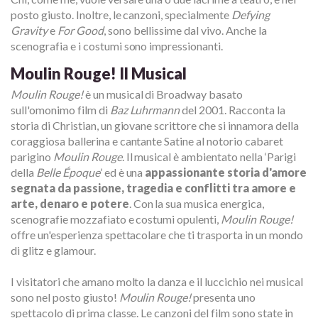
posto giusto. Inoltre, le canzoni, specialmente
Defying
Gravity
e
For Good
, sono bellissime dal vivo. Anche la
scenografia e i costumi sono impressionanti.
Moulin Rouge! Il Musical
Moulin Rouge!
è un musical di Broadway basato
sull'omonimo film di
Baz Luhrmann
del 2001. Racconta la
storia di Christian, un giovane scrittore che si innamora della
coraggiosa ballerina e cantante Satine al notorio cabaret
parigino
Moulin Rouge
. Il musical è ambientato nella ‘Parigi
della
Belle Époque
’ ed è una
appassionante storia d'amore
segnata da passione, tragedia e conflitti tra amore e
arte, denaro e potere
. Con la sua musica energica,
scenografie mozzafiato e costumi opulenti,
Moulin Rouge!
offre un'esperienza spettacolare che ti trasporta in un mondo
di glitz e glamour.
I visitatori che amano molto la danza e il luccichio nei musical
sono nel posto giusto!
Moulin Rouge!
presenta uno
spettacolo di prima classe. Le canzoni del film sono state in