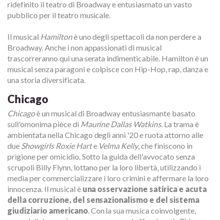
ridefinito il teatro di Broadway e entusiasmato un vasto
pubblico per il teatro musicale.
Il musical
Hamilton
è uno degli spettacoli da non perdere a
Broadway. Anche i non appassionati di musical
trascorreranno qui una serata indimenticabile. Hamilton è un
musical senza paragoni e colpisce con Hip-Hop, rap, danza e
una storia diversificata.
Chicago
Chicago
è un musical di Broadway entusiasmante basato
sull'omonima pièce di
Maurine Dallas Watkins
. La trama è
ambientata nella Chicago degli anni '20 e ruota attorno alle
due
Showgirls Roxie Hart
e
Velma Kelly
, che finiscono in
prigione per omicidio. Sotto la guida dell'avvocato senza
scrupoli Billy Flynn, lottano per la loro libertà, utilizzando i
media per commercializzare i loro crimini e affermare la loro
innocenza. Il musical è
una osservazione satirica e acuta
della corruzione, del sensazionalismo e del sistema
giudiziario americano
. Con la sua musica coinvolgente,