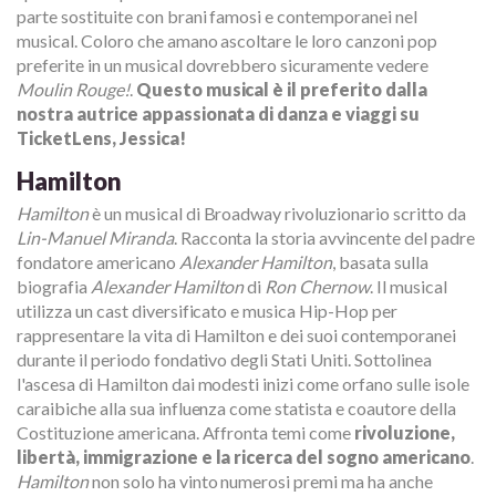
parte sostituite con brani famosi e contemporanei nel
musical. Coloro che amano ascoltare le loro canzoni pop
preferite in un musical dovrebbero sicuramente vedere
Moulin Rouge!
.
Questo musical è il preferito dalla
nostra autrice appassionata di danza e viaggi su
TicketLens, Jessica!
Hamilton
Hamilton
è un musical di Broadway rivoluzionario scritto da
Lin-Manuel Miranda
. Racconta la storia avvincente del padre
fondatore americano
Alexander Hamilton
, basata sulla
biografia
Alexander Hamilton
di
Ron Chernow
. Il musical
utilizza un cast diversificato e musica Hip-Hop per
rappresentare la vita di Hamilton e dei suoi contemporanei
durante il periodo fondativo degli Stati Uniti. Sottolinea
l'ascesa di Hamilton dai modesti inizi come orfano sulle isole
caraibiche alla sua influenza come statista e coautore della
Costituzione americana. Affronta temi come
rivoluzione,
libertà, immigrazione e la ricerca del sogno americano
.
Hamilton
non solo ha vinto numerosi premi ma ha anche