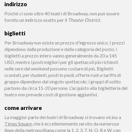
indirizzo
Poiché ci sono oltre 40 teatri di Broadway, non può essere
fornito un indirizzo esatto per il
Theater District
.
biglietti
Per Broadway non esiste un prezzo d'ingresso unico. I prezzi
dipendono dalla produzione e dalla categoria del posto; i
biglietti a prezzo intero vanno generalmente da 20 a 145
USD, mentre i posti migliori per gli spettacoli più richiesti
nelle sere del weekend possono costare di più. Biglietti
scontati, per studenti, posti in piedi, offerte rush e tariffe di
gruppo dipendono dal singolo spettacolo; i gruppi di solito
partono da circa 15-20 persone. L'acquisto alla biglietteria del
teatro non prevede costi di gestione aggiuntivi.
come arrivare
La maggior parte dei teatri di Broadway si trovano vicino a
Times Square
, che è eccellentemente servito da numerose
linee della metropolitana come la 1, 2, 3, 7, N, Q, R e W, con