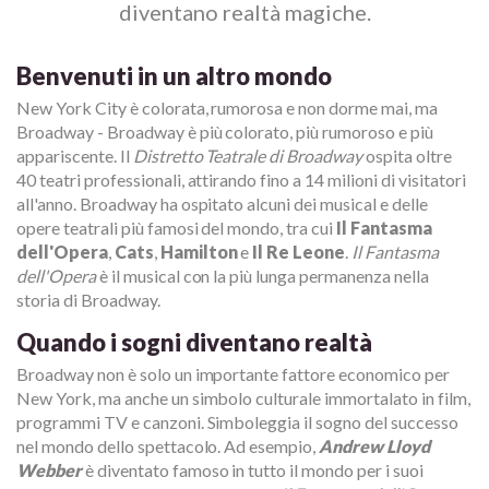
diventano realtà magiche.
Benvenuti in un altro mondo
New York City è colorata, rumorosa e non dorme mai, ma
Broadway - Broadway è più colorato, più rumoroso e più
appariscente. Il
Distretto Teatrale di Broadway
ospita oltre
40 teatri professionali, attirando fino a 14 milioni di visitatori
all'anno. Broadway ha ospitato alcuni dei musical e delle
opere teatrali più famosi del mondo, tra cui
Il Fantasma
dell'Opera
,
Cats
,
Hamilton
e
Il Re Leone
.
Il Fantasma
dell'Opera
è il musical con la più lunga permanenza nella
storia di Broadway.
Quando i sogni diventano realtà
Broadway non è solo un importante fattore economico per
New York, ma anche un simbolo culturale immortalato in film,
programmi TV e canzoni. Simboleggia il sogno del successo
nel mondo dello spettacolo. Ad esempio,
Andrew Lloyd
Webber
è diventato famoso in tutto il mondo per i suoi