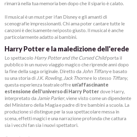
rimarrà nella tua memoria ben dopo che il sipario è calato.
Il musical è un must per i fan Disney e gli amanti di
scenografie impressionanti. Chi ama poter cantare tutte le
canzoni è decisamente nel posto giusto. Il musical è anche
particolarmente adatto ai bambini.
Harry Potter e la maledizione dell'erede
Lo spettacolo
Harry Potter and the Cursed Child
porta il
pubblico in un nuovo viaggio magico che riprende anni dopo
la fine della saga originale. Diretto da
John Tiffany
e basato
su una storia di
J.K. Rowling
,
Jack Thorne
e lo stesso
Tiffany
,
questa esperienza teatrale offre
un'affascinante
estensione dell'universo di Harry Potter
dove Harry,
interpretato da
Jamie Parker
, viene visto come un dipendente
del Ministero della Magia e padre di tre bambini a scuola. La
produzione si distingue per la sua spettacolare messa in
scena, effetti magici e una narrazione profonda che cattura
sia i vecchi fan sia i nuovi spettatori.