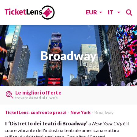
EUR
IT
Broadway
Trovate i biglietti last minute
su
molti siti web
TicketLens: confronto prezzi
New York
Broadway
Il
‘Distretto dei Teatri di Broadway’
a
New York City
è il
cuore vibrante dell'industria teatrale americana e attira
milioni di visitatori ogni anno. Con oltre 40 teatri