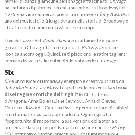
numeri di danza glamour e personaggi affascinanti,
Chicago
ha catturato il pubblico sin dalla sua prima su Broadway nel
1975 e ha vinto numerosi premi, tra cui diversi
Tony Awards
. È
uno dei musical di più lunga durata nella storia di Broadway e
si è affermato come un classico senza tempo.
I fan del
Jazz
e del
Vaudeville
sono esattamente al posto
giusto con Chicago. La coreografia di
Bob Fosse
rimane
iconica ancora oggi. Quindi, se ti piacciono le satire taglienti
con una danza jazz inconfondibile, vai a vedere
Chicago
.
Six
Six
è un musical di Broadway energico e creativo scritto da
Toby Marlow
e
Lucy Moss
. Lo spettacolo presenta
la storia
di sei regine storiche dell'Inghilterra
- Caterina
d'Aragona, Anna Bolena, Jane Seymour, Anna di Cleves,
Caterina Howard e Caterina Parr - e permette loro di esibirsi
in un formato musicale pop moderno. Ogni regina ha
l'opportunità di raccontare la sua versione della storia e
presentare la sua prospettiva sulla relazione con il re
Henry
VIII.
Attraverso canzoni orecchiabili, costumi moderni e