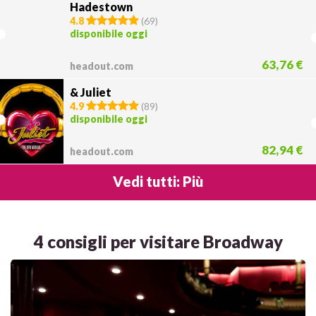
Hadestown
4.8
(
69
)
disponibile oggi
63,76 €
headout.com
& Juliet
4.9
(
89
)
disponibile oggi
82,94 €
headout.com
Vedi tutti: Più
4 consigli per visitare Broadway