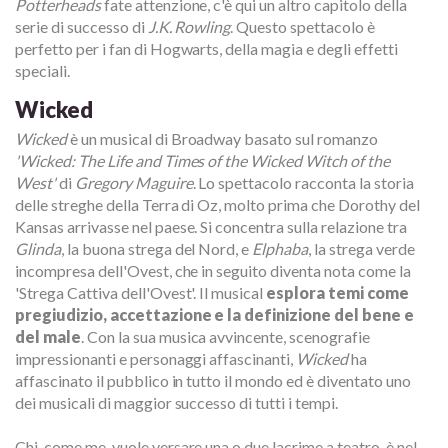
Potterheads
fate attenzione, c'è qui un altro capitolo della
serie di successo di
J.K. Rowling
. Questo spettacolo è
perfetto per i fan di Hogwarts, della magia e degli effetti
speciali.
Wicked
Wicked
è un musical di Broadway basato sul romanzo
'Wicked: The Life and Times of the Wicked Witch of the
West'
di
Gregory Maguire
. Lo spettacolo racconta la storia
delle streghe della Terra di Oz, molto prima che Dorothy del
Kansas arrivasse nel paese. Si concentra sulla relazione tra
Glinda
, la buona strega del Nord, e
Elphaba
, la strega verde
incompresa dell'Ovest, che in seguito diventa nota come la
'Strega Cattiva dell'Ovest'. Il musical
esplora temi come
pregiudizio, accettazione e la definizione del bene e
del male
. Con la sua musica avvincente, scenografie
impressionanti e personaggi affascinanti,
Wicked
ha
affascinato il pubblico in tutto il mondo ed è diventato uno
dei musicali di maggior successo di tutti i tempi.
Chi, come me, vuole versare una o due lacrime a teatro, è nel