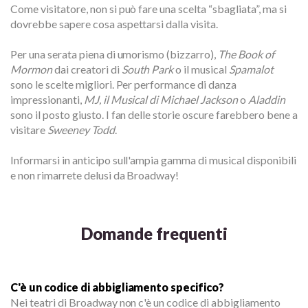
Come visitatore, non si può fare una scelta “sbagliata”, ma si
dovrebbe sapere cosa aspettarsi dalla visita.
Per una serata piena di umorismo (bizzarro),
The Book of
Mormon
dai creatori di
South Park
o il musical
Spamalot
sono le scelte migliori. Per performance di danza
impressionanti,
MJ, il Musical di Michael Jackson
o
Aladdin
sono il posto giusto. I fan delle storie oscure farebbero bene a
visitare
Sweeney Todd
.
Informarsi in anticipo sull'ampia gamma di musical disponibili
e non rimarrete delusi da Broadway!
Domande frequenti
C'è un codice di abbigliamento specifico?
Nei teatri di Broadway non c'è un codice di abbigliamento