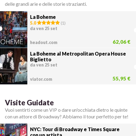
delle grandi arie e delle storie strazianti.
La Boheme
5.0
(
1
)
da ven 25 set
62,06 €
headout.com
La Boheme al Metropolitan Opera House
Biglietto
da ven 25 set
55,95 €
viator.com
Visite Guidate
Vuoi sentirti come un VIP o dare un'occhiata dietro le quinte
con un attore di Broadway? Abbiamo il tour perfetto per te!
NYC: Tour di Broadway e Times Square
con un artista