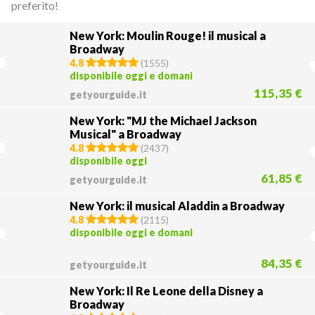
preferito!
New York: Moulin Rouge! il musical a
Broadway
4.8
(
1555
)
disponibile oggi e domani
115,35 €
getyourguide.it
New York: "MJ the Michael Jackson
Musical" a Broadway
4.8
(
2437
)
disponibile oggi
61,85 €
getyourguide.it
New York: il musical Aladdin a Broadway
4.8
(
2115
)
disponibile oggi e domani
84,35 €
getyourguide.it
New York: Il Re Leone della Disney a
Broadway