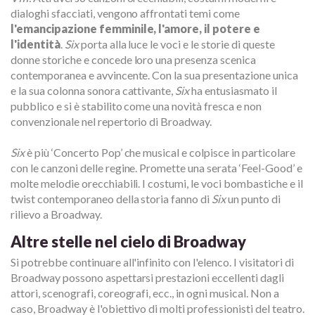
dialoghi sfacciati, vengono affrontati temi come
l'emancipazione femminile, l'amore, il potere e
l'identità
.
Six
porta alla luce le voci e le storie di queste
donne storiche e concede loro una presenza scenica
contemporanea e avvincente. Con la sua presentazione unica
e la sua colonna sonora cattivante,
Six
ha entusiasmato il
pubblico e si è stabilito come una novità fresca e non
convenzionale nel repertorio di Broadway.
Six
è più ‘Concerto Pop’ che musical e colpisce in particolare
con le canzoni delle regine. Promette una serata ‘Feel-Good’ e
molte melodie orecchiabili. I costumi, le voci bombastiche e il
twist contemporaneo della storia fanno di
Six
un punto di
rilievo a Broadway.
Altre stelle nel cielo di Broadway
Si potrebbe continuare all'infinito con l'elenco. I visitatori di
Broadway possono aspettarsi prestazioni eccellenti dagli
attori, scenografi, coreografi, ecc., in ogni musical. Non a
caso, Broadway è l'obiettivo di molti professionisti del teatro.