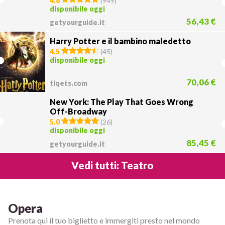
4.8
(
949
)
disponibile oggi
56,43 €
getyourguide.it
Harry Potter e il bambino maledetto
4.5
(
45
)
disponibile oggi
70,06 €
tiqets.com
New York: The Play That Goes Wrong
Off-Broadway
5.0
(
26
)
disponibile oggi
85,45 €
getyourguide.it
Vedi tutti: Teatro
Opera
Prenota qui il tuo biglietto e immergiti presto nel mondo