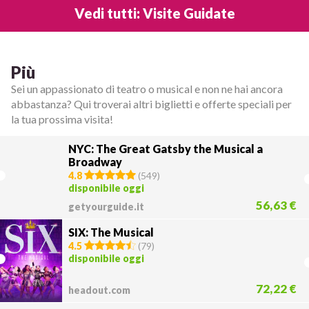
Vedi tutti: Visite Guidate
Più
Sei un appassionato di teatro o musical e non ne hai ancora
abbastanza? Qui troverai altri biglietti e offerte speciali per
la tua prossima visita!
NYC: The Great Gatsby the Musical a
Broadway
4.8
(
549
)
disponibile oggi
56,63 €
getyourguide.it
SIX: The Musical
4.5
(
79
)
disponibile oggi
72,22 €
headout.com