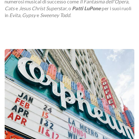
numerosi musical di successo come
Il Fantasma dell'Opera
,
Cats
e
Jesus Christ Superstar
, o
Patti LuPone
per i suoi ruoli
in
Evita
,
Gypsy
e
Sweeney Todd
.