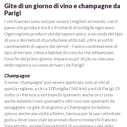
Gite di un giorno di vino e champagne da
Parigi
I vini francesi sono noti per essere i migliori al mondo, con il
paese che produce tra 8 e 9 miliardi di bottiglie ogni anno.
Ogni regione produce vini dal sapore unico, a seconda del tipo
di uva e dei metodi di produzione utilizzati, oltre ai sottili
cambiamenti di sapore dal
terroir
- l'unica combinazione di
tipo di terreno, clima e habitat di crescita che influenzano
l'uva fin dal primo giorno. Impara un po' di più su ciascuna
delle regioni e su come arrivarci da Parigi!
Champagne
Il nome 'champagne' può essere applicato solo ai vini di
questa regione, a circa 100 miglia (160 km) a est di Parigi. Di
solito si riferisce a vini bianchi spumanti, anche se ci sono
anche autentici rosé spumanti e vini rossi non spumanti da
assaggiare. Le gite di un giorno a Champagne includono
spesso anche una visita a Reims, famosa per la sua cattedrale
gotica dove sono stati incoronati diversi monarchi francesi.
Soprattutto, avrete l'opportunità di assaggiare i vini della