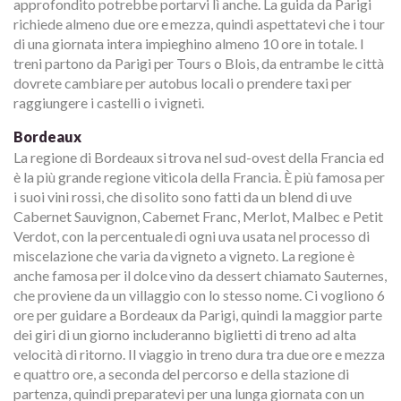
approfondito potrebbe portarvi lì anche. La guida da Parigi
richiede almeno due ore e mezza, quindi aspettatevi che i tour
di una giornata intera impieghino almeno 10 ore in totale. I
treni partono da Parigi per Tours o Blois, da entrambe le città
dovrete cambiare per autobus locali o prendere taxi per
raggiungere i castelli o i vigneti.
Bordeaux
La regione di Bordeaux si trova nel sud-ovest della Francia ed
è la più grande regione viticola della Francia. È più famosa per
i suoi vini rossi, che di solito sono fatti da un blend di uve
Cabernet Sauvignon, Cabernet Franc, Merlot, Malbec e Petit
Verdot, con la percentuale di ogni uva usata nel processo di
miscelazione che varia da vigneto a vigneto. La regione è
anche famosa per il dolce vino da dessert chiamato Sauternes,
che proviene da un villaggio con lo stesso nome. Ci vogliono 6
ore per guidare a Bordeaux da Parigi, quindi la maggior parte
dei giri di un giorno includeranno biglietti di treno ad alta
velocità di ritorno. Il viaggio in treno dura tra due ore e mezza
e quattro ore, a seconda del percorso e della stazione di
partenza, quindi preparatevi per una lunga giornata con un