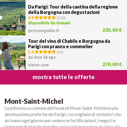
Da Parigi: Tour della cantina della regione
della Borgogna con degustazioni
4.8
(
122
)
disponibile da domani
235,00 €
getyourguide.it
Tour del vino di Chablis e Borgogna da
Parigi con pranzo e sommelier
5.0
(
91
)
da dom 16 ago
270,00 €
viator.com
mostra tutte le offerte
Mont-Saint-Michel
La pittoresca comune dell'isola di Mont-Saint-Michel è una
destinazione preferita da Parigi, con migliaia di visitatori che
arrivano ogni giorno per vedere le fortificazioni, i negozi e
ristoranti di grande impatto visivo e il monastero in cima alla