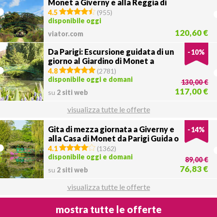
Monet a Giverny e alla Reggia di
Versailles
4.5
(
955
)
disponibile oggi
120,60 €
viator.com
Da Parigi: Escursione guidata di un
-
10
%
giorno al Giardino di Monet a
Giverny
4.8
(
2781
)
disponibile oggi e domani
130,00 €
117,00 €
su
2 siti web
visualizza tutte le offerte
Gita di mezza giornata a Giverny e
-
14
%
alla Casa di Monet da Parigi Guida o
Audio
4.1
(
1362
)
disponibile oggi e domani
89,00 €
76,83 €
su
2 siti web
visualizza tutte le offerte
mostra tutte le offerte