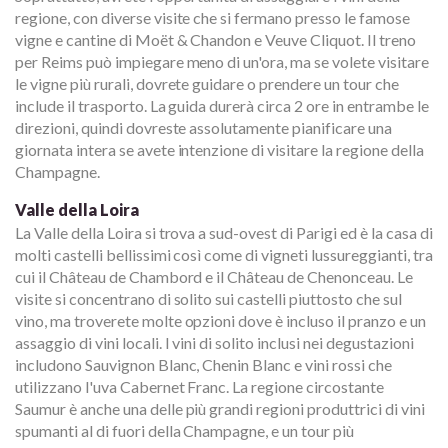
regione, con diverse visite che si fermano presso le famose
vigne e cantine di Moët & Chandon e Veuve Cliquot. Il treno
per Reims può impiegare meno di un'ora, ma se volete visitare
le vigne più rurali, dovrete guidare o prendere un tour che
include il trasporto. La guida durerà circa 2 ore in entrambe le
direzioni, quindi dovreste assolutamente pianificare una
giornata intera se avete intenzione di visitare la regione della
Champagne.
Valle della Loira
La Valle della Loira si trova a sud-ovest di Parigi ed è la casa di
molti castelli bellissimi così come di vigneti lussureggianti, tra
cui il Château de Chambord e il Château de Chenonceau. Le
visite si concentrano di solito sui castelli piuttosto che sul
vino, ma troverete molte opzioni dove è incluso il pranzo e un
assaggio di vini locali. I vini di solito inclusi nei degustazioni
includono Sauvignon Blanc, Chenin Blanc e vini rossi che
utilizzano l'uva Cabernet Franc. La regione circostante
Saumur è anche una delle più grandi regioni produttrici di vini
spumanti al di fuori della Champagne, e un tour più