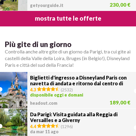
230,00 €
getyourguide.it
mostra tutte le offerte
Più gite di un giorno
Controlla anche altre gite di un giorno da Parigi, tra cui gite ai
castelli della Valle della Loira, Bruges (in Belgio!), Disneyland
Paris e città del sud della Francia!
Biglietti d'ingresso a Disneyland Paris con
navetta di andata e ritorno dal centro di
Parigi
4.3
(
2532
)
disponibile oggi e domani
189,00 €
headout.com
Da Parigi: Visita guidata alla Reggia di
Versailles e a Giverny
4.4
(
1296
)
da mar 11 ago