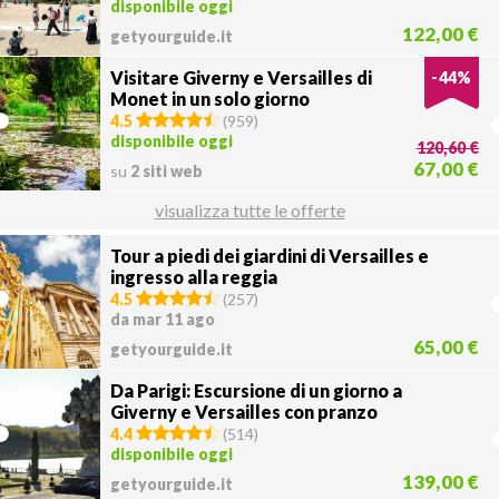
disponibile oggi
122,00 €
getyourguide.it
Visitare Giverny e Versailles di
-
44
%
Monet in un solo giorno
4.5
(
959
)
disponibile oggi
120,60 €
67,00 €
su
2 siti web
visualizza tutte le offerte
Tour a piedi dei giardini di Versailles e
ingresso alla reggia
4.5
(
257
)
da mar 11 ago
65,00 €
getyourguide.it
Da Parigi: Escursione di un giorno a
Giverny e Versailles con pranzo
4.4
(
514
)
disponibile oggi
139,00 €
getyourguide.it