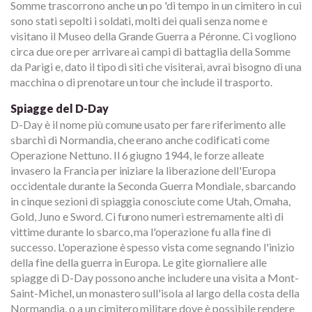
Somme trascorrono anche un po 'di tempo in un cimitero in cui
sono stati sepolti i soldati, molti dei quali senza nome e
visitano il Museo della Grande Guerra a Péronne. Ci vogliono
circa due ore per arrivare ai campi di battaglia della Somme
da Parigi e, dato il tipo di siti che visiterai, avrai bisogno di una
macchina o di prenotare un tour che include il trasporto.
Spiagge del D-Day
D-Day è il nome più comune usato per fare riferimento alle
sbarchi di Normandia, che erano anche codificati come
Operazione Nettuno. Il 6 giugno 1944, le forze alleate
invasero la Francia per iniziare la liberazione dell'Europa
occidentale durante la Seconda Guerra Mondiale, sbarcando
in cinque sezioni di spiaggia conosciute come Utah, Omaha,
Gold, Juno e Sword. Ci furono numeri estremamente alti di
vittime durante lo sbarco, ma l'operazione fu alla fine di
successo. L'operazione è spesso vista come segnando l'inizio
della fine della guerra in Europa. Le gite giornaliere alle
spiagge di D-Day possono anche includere una visita a Mont-
Saint-Michel, un monastero sull'isola al largo della costa della
Normandia, o a un cimitero militare dove è possibile rendere