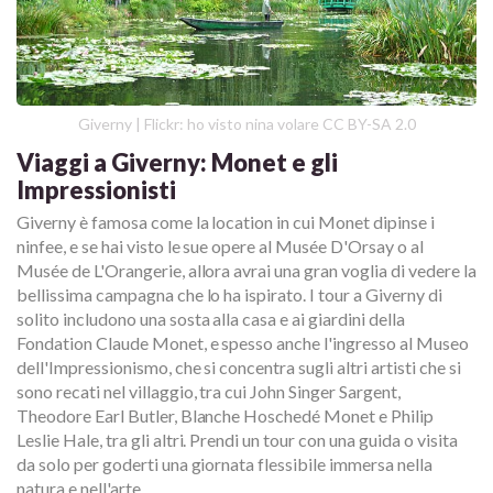
Giverny | Flickr: ho visto nina volare CC BY-SA 2.0
Viaggi a Giverny: Monet e gli
Impressionisti
Giverny è famosa come la location in cui Monet dipinse i
ninfee, e se hai visto le sue opere al Musée D'Orsay o al
Musée de L'Orangerie, allora avrai una gran voglia di vedere la
bellissima campagna che lo ha ispirato. I tour a Giverny di
solito includono una sosta alla casa e ai giardini della
Fondation Claude Monet, e spesso anche l'ingresso al Museo
dell'Impressionismo, che si concentra sugli altri artisti che si
sono recati nel villaggio, tra cui John Singer Sargent,
Theodore Earl Butler, Blanche Hoschedé Monet e Philip
Leslie Hale, tra gli altri. Prendi un tour con una guida o visita
da solo per goderti una giornata flessibile immersa nella
natura e nell'arte.