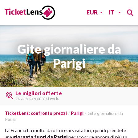
EUR
IT
Gite giornaliere da
Parigi
Trovate i biglietti last minute
su
molti siti web
TicketLens: confronto prezzi
Parigi
Gite giornaliere da
Parigi
La Francia ha molto da offrire ai visitatori, quindi prendete
una
giornata fuori da Parigi
per scoprire ancora di più su