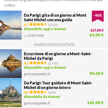
collina.
Da Parigi: gita di un giorno al Mont
-
46
%
Saint Michel con una guida
4.7
(
5929
)
disponibile oggi e domani
117,00 €
63,00 €
su
3 siti web
visualizza tutte le offerte
Escursione di un giorno a Mont-Saint-
Michel da Parigi
4.5
(
5778
)
disponibile oggi e domani
90,00 €
getyourguide.it
Da Parigi: Tour guidato di Mont Saint-
Michel di un giorno intero
4.5
(
498
)
disponibile da domani
165,00 €
getyourguide.it