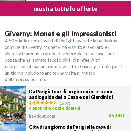
mostra tutte le offerte
Giverny: Monet e gli Impressionisti
A 50 miglia a nord-ovest di Parigi, troverete la bellissima
comune di Giverny. Monet vi ha vissuto e lavorato, e i
visitatori saranno in grado di vedere sia la sua casa che la
pozza che ha ispirato i suoi dipinti di ninfee. Altri
impressionisti hanno anche lavorato a Giverny, e molti giri di
un giorno includono anche una visita al Museo
dell'Impressionismo.
Da Parigi: Tour di un giorno intero con
audioguida della Casa e dei Giardini di
Monet
4.4
(
1500
)
disponibile oggi e domani
65,00 €
headout.com
Gita di un giorno da Parigi alla casa di