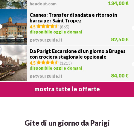
134,00 €
headout.com
Cannes: Transfer di andata e ritorno in
barca per Saint Tropez
4.5
(
865
)
disponibile oggi e domani
82,50 €
getyourguide.it
Da Parigi: Escursione di un giorno a Bruges
con crociera stagionale opzionale
4.5
(
1213
)
disponibile oggi e domani
84,00 €
getyourguide.it
mostra tutte le offerte
Gite di un giorno da Parigi