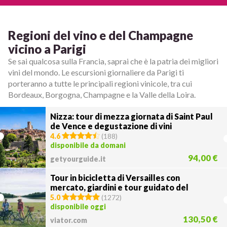
Regioni del vino e del Champagne
vicino a Parigi
Se sai qualcosa sulla Francia, saprai che è la patria dei migliori
vini del mondo. Le escursioni giornaliere da Parigi ti
porteranno a tutte le principali regioni vinicole, tra cui
Bordeaux, Borgogna, Champagne e la Valle della Loira.
Nizza: tour di mezza giornata di Saint Paul
de Vence e degustazione di vini
4.6
(
188
)
disponibile da domani
94,00 €
getyourguide.it
Tour in bicicletta di Versailles con
mercato, giardini e tour guidato del
palazzo
5.0
(
1272
)
disponibile oggi
130,50 €
viator.com