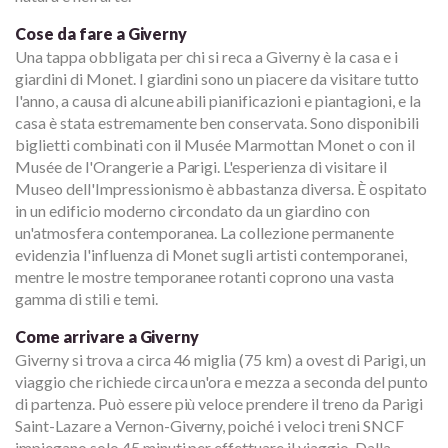
Cose da fare a Giverny
Una tappa obbligata per chi si reca a Giverny è la casa e i
giardini di Monet. I giardini sono un piacere da visitare tutto
l'anno, a causa di alcune abili pianificazioni e piantagioni, e la
casa è stata estremamente ben conservata. Sono disponibili
biglietti combinati con il Musée Marmottan Monet o con il
Musée de l'Orangerie a Parigi. L'esperienza di visitare il
Museo dell'Impressionismo è abbastanza diversa. È ospitato
in un edificio moderno circondato da un giardino con
un'atmosfera contemporanea. La collezione permanente
evidenzia l'influenza di Monet sugli artisti contemporanei,
mentre le mostre temporanee rotanti coprono una vasta
gamma di stili e temi.
Come arrivare a Giverny
Giverny si trova a circa 46 miglia (75 km) a ovest di Parigi, un
viaggio che richiede circa un'ora e mezza a seconda del punto
di partenza. Può essere più veloce prendere il treno da Parigi
Saint-Lazare a Vernon-Giverny, poiché i veloci treni SNCF
impiegano solo 45 minuti per effettuare il viaggio. Dalla