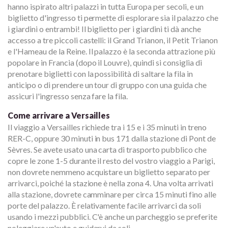
hanno ispirato altri palazzi in tutta Europa per secoli, e un
biglietto d'ingresso ti permette di esplorare sia il palazzo che
i giardini o entrambi! Il biglietto per i giardini ti dà anche
accesso a tre piccoli castelli: il Grand Trianon, il Petit Trianon
e l'Hameau de la Reine. Il palazzo è la seconda attrazione più
popolare in Francia (dopo il Louvre), quindi si consiglia di
prenotare biglietti con la possibilità di saltare la fila in
anticipo o di prendere un tour di gruppo con una guida che
assicuri l'ingresso senza fare la fila.
Come arrivare a Versailles
Il viaggio a Versailles richiede tra i 15 e i 35 minuti in treno
RER-C, oppure 30 minuti in bus 171 dalla stazione di Pont de
Sèvres. Se avete usato una carta di trasporto pubblico che
copre le zone 1-5 durante il resto del vostro viaggio a Parigi,
non dovrete nemmeno acquistare un biglietto separato per
arrivarci, poiché la stazione è nella zona 4. Una volta arrivati
alla stazione, dovrete camminare per circa 15 minuti fino alle
porte del palazzo. È relativamente facile arrivarci da soli
usando i mezzi pubblici. C'è anche un parcheggio se preferite
noleggiare un'auto e guidarvi da soli.