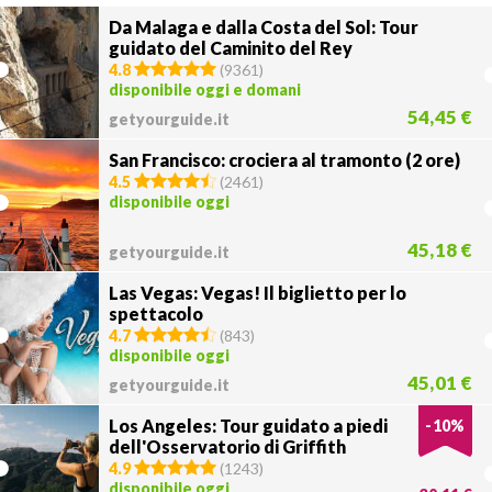
Da Malaga e dalla Costa del Sol: Tour
guidato del Caminito del Rey
4.8
(
9361
)
disponibile oggi e domani
54,45 €
getyourguide.it
San Francisco: crociera al tramonto (2 ore)
4.5
(
2461
)
disponibile oggi
45,18 €
getyourguide.it
Las Vegas: Vegas! Il biglietto per lo
spettacolo
4.7
(
843
)
disponibile oggi
45,01 €
getyourguide.it
Los Angeles: Tour guidato a piedi
-
10
%
dell'Osservatorio di Griffith
4.9
(
1243
)
disponibile oggi