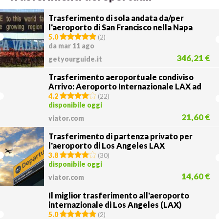
Trasferimento di sola andata da/per
l'aeroporto di San Francisco nella Napa
Valley
5.0
(
2
)
da mar 11 ago
346,21 €
getyourguide.it
Trasferimento aeroportuale condiviso
Arrivo: Aeroporto Internazionale LAX ad
Anaheim, Buena Park o Garden Grove
4.2
(
22
)
disponibile oggi
21,60 €
viator.com
Trasferimento di partenza privato per
l'aeroporto di Los Angeles LAX
3.8
(
30
)
disponibile oggi
14,60 €
viator.com
Il miglior trasferimento all'aeroporto
internazionale di Los Angeles (LAX)
5.0
(
2
)