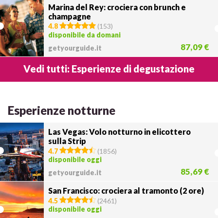
Marina del Rey: crociera con brunch e
champagne
4.8
(
153
)
disponibile da domani
87,09 €
getyourguide.it
Vedi tutti: Esperienze di degustazione
Esperienze notturne
Las Vegas: Volo notturno in elicottero
sulla Strip
4.7
(
1856
)
disponibile oggi
85,69 €
getyourguide.it
San Francisco: crociera al tramonto (2 ore)
4.5
(
2461
)
disponibile oggi