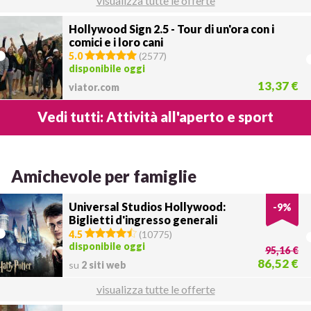
visualizza tutte le offerte
Hollywood Sign 2.5 - Tour di un'ora con i
comici e i loro cani
5.0
(
2577
)
disponibile oggi
13,37 €
viator.com
Vedi tutti: Attività all'aperto e sport
Amichevole per famiglie
Universal Studios Hollywood:
-
9
%
Biglietti d'ingresso generali
4.5
(
10775
)
disponibile oggi
95,16 €
86,52 €
su
2 siti web
visualizza tutte le offerte