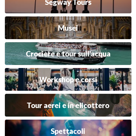
Segway Tours
Musei
Crociere e tour sull'acqua
Workshop e corsi
Tour aerei e in elicottero
Spettacoli