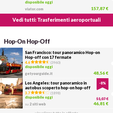
disponibile oggi
157,87 €
viator.com
Vedi tutti: Trasferimenti aeroportuali
Hop-On Hop-Off
San Francisco: tour panoramico Hop-on
Hop-off con 17 fermate
4.6
(
3960
)
disponibile oggi
48,56 €
getyourguide.it
Los Angeles: tour panoramico in
-
8
%
autobus scoperto hop-on hop-off
3.7
(
1898
)
disponibile oggi
51,07 €
46,81 €
su
2 siti web
visualizza tutte le offerte