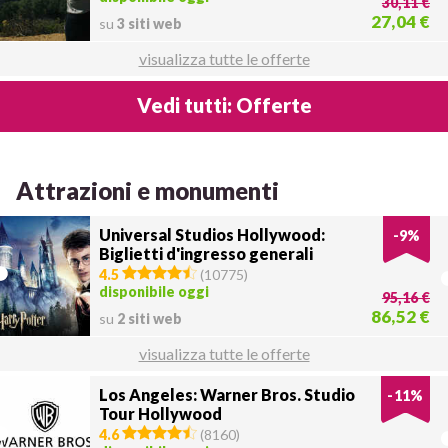
30,11 €
27,04 €
su
3 siti web
visualizza tutte le offerte
Vedi tutti: Offerte
Attrazioni e monumenti
Universal Studios Hollywood:
-
9
%
Biglietti d'ingresso generali
4.5
(
10775
)
disponibile oggi
95,16 €
86,52 €
su
2 siti web
visualizza tutte le offerte
Los Angeles: Warner Bros. Studio
-
11
%
Tour Hollywood
4.6
(
8160
)