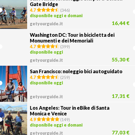
Gate Bridge
4.7
(
346
)
disponibile oggi e domani
16,44 €
getyourguide.it
Washington DC: Tour in bicicletta dei
Monumenti e dei Memoriali
4.7
(
399
)
disponibile oggi
55,30 €
getyourguide.it
San Francisco: noleggio bici autoguidato
4.7
(
259
)
disponibile oggi
17,31 €
getyourguide.it
Los Angeles: Tour in eBike di Santa
Monica e Venice
4.9
(
149
)
disponibile oggi e domani
77,03 €
getyourguide.it