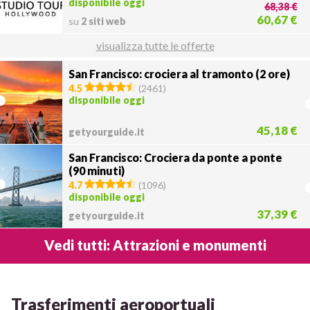
disponibile oggi
68,38 €
60,67 €
su
2 siti web
visualizza tutte le offerte
San Francisco: crociera al tramonto (2 ore)
4.5
(
2461
)
disponibile oggi
45,18 €
getyourguide.it
San Francisco: Crociera da ponte a ponte
(90 minuti)
4.7
(
1096
)
disponibile oggi
37,39 €
getyourguide.it
Vedi tutti: Attrazioni e monumenti
Trasferimenti aeroportuali