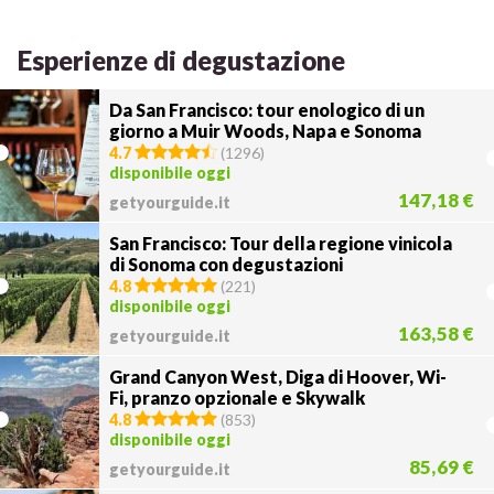
Esperienze di degustazione
Da San Francisco: tour enologico di un
giorno a Muir Woods, Napa e Sonoma
4.7
(
1296
)
disponibile oggi
147,18 €
getyourguide.it
San Francisco: Tour della regione vinicola
di Sonoma con degustazioni
4.8
(
221
)
disponibile oggi
163,58 €
getyourguide.it
Grand Canyon West, Diga di Hoover, Wi-
Fi, pranzo opzionale e Skywalk
4.8
(
853
)
disponibile oggi
85,69 €
getyourguide.it