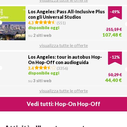
Los Angeles: Pass All-Inclusive Plus
-
49
%
con gli Universal Studios
4.3
(
551
)
disponibile oggi
211,19 €
107,48 €
su
2 siti web
visualizza tutte le offerte
Los Angeles: tour in autobus Hop-
-
12
%
On Hop-Off con audioguida
3.4
(
3356
)
disponibile oggi
50,29 €
44,40 €
su
3 siti web
visualizza tutte le offerte
Vedi tutti: Hop-On Hop-Off