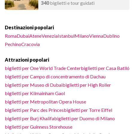
340
biglietti e tour guidati
Destinazioni popolari
Roma
Dubai
Atene
Venezia
Istanbul
Milano
Vienna
Dublino
Pechino
Cracovia
Attrazioni popolari
biglietti per One World Trade Center
biglietti per Casa Batlló
biglietti per Campo di concentramento di Dachau
biglietti per Museo di Dubai
biglietti per High Roller
biglietti per Kilmainham Gaol
biglietti per Metropolitan Opera House
biglietti per Parc des Princes
biglietti per Torre Eiffel
biglietti per Burj Khalifa
biglietti per Duomo di Milano
biglietti per Guinness Storehouse