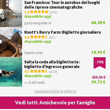
San Francisco: Tour in autobus dei luoghi
delle riprese cinematografiche
5.0
(
396
)
disponibile oggi
68,38 €
getyourguide.it
Knott's Berry Farm: Biglietto giornaliero
4.6
(
85
)
disponibile oggi
18,90 €
tiqets.com
Salta la coda alla biglietteria :
-
74
%
biglietto d'ingresso generale
dell'Acquario del Pacifico
4.5
(
636
)
disponibile oggi
155,15 €
39,71 €
su
2 siti web
visualizza tutte le offerte
Vedi tutti: Amichevole per famiglie