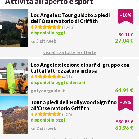
Attività all'aperto e sport
Los Angeles: Tour guidato a piedi
-
10
%
dell'Osservatorio di Griffith
4.9
(
1243
)
disponibile oggi
30,11 €
27,04 €
su
3 siti web
visualizza tutte le offerte
Los Angeles: lezione di surf di gruppo con
tutta l'attrezzatura inclusa
4.8
(
491
)
disponibile oggi e domani
64,91 €
getyourguide.it
Tour a piedi dell'Hollywood Sign fino
-
89
%
all'Osservatorio Griffith
4.9
(
206
)
disponibile oggi
530,85 €
60,96 €
su
2 siti web