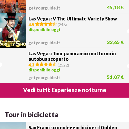
45,18 €
getyourguide.it
Las Vegas: V The Ultimate Variety Show
4.5
(
246
)
disponibile oggi
33,65 €
getyourguide.it
Las Vegas: Tour panoramico notturno in
autobus scoperto
4.3
(
2522
)
disponibile oggi
51,07 €
getyourguide.it
Vedi tutti: Esperienze notturne
Tour in bicicletta
San Francisco: noleggio bici per il Golden