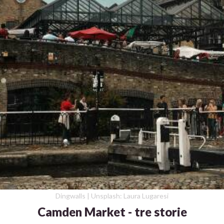
Dingwalls | Unsplash: Laura Lugaresi
Camden Market - tre storie