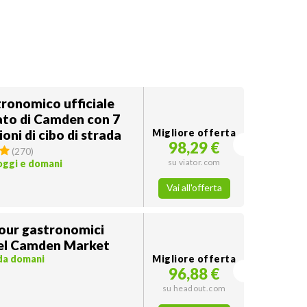
ronomico ufficiale
ato di Camden con 7
oni di cibo di strada
Migliore offerta
98,29 €
(
270
)
su viator.com
 oggi e domani
Vai all'offerta
tour gastronomici
del Camden Market
 da domani
Migliore offerta
96,88 €
su headout.com