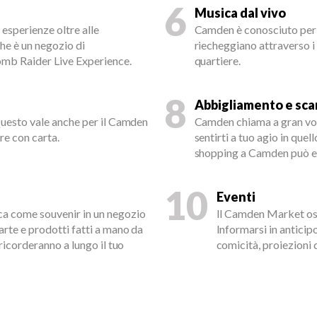
6
Musica dal vivo
esperienze oltre alle
Camden è conosciuto per l
he è un negozio di
riecheggiano attraverso i v
Tomb Raider Live Experience.
quartiere.
8
Abbigliamento e sca
 Questo vale anche per il Camden
Camden chiama a gran vo
re con carta.
sentirti a tuo agio in que
shopping a Camden può e
10
Eventi
ica come souvenir in un negozio
Il Camden Market osp
arte e prodotti fatti a mano da
Informarsi in anticipo
 ricorderanno a lungo il tuo
comicità, proiezioni 