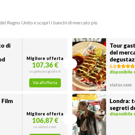
 del Regno Unito e scopri i banchi di mercato più
o di
Tour gast
del merc
od
Migliore offerta
degustazi
107,36 €
5.0
su getyourguide.it
disponibile
Vai all'offerta
viator.com
 Film
Londra: 
segreti 
Migliore offerta
disponibile
106,87 €
su viator.com