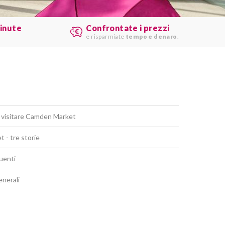
minute
Confrontate i prezzi
e risparmiate
tempo e denaro
.
r visitare Camden Market
 - tre storie
uenti
enerali