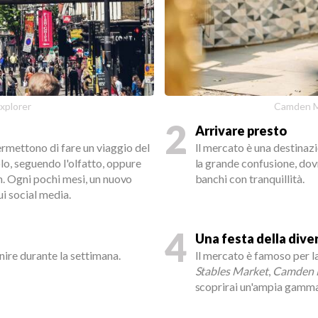
xplorer
Camden Ma
2
Arrivare presto
mettono di fare un viaggio del
Il mercato è una destinazi
lo, seguendo l'olfatto, oppure
la grande confusione, dovr
am. Ogni pochi mesi, un nuovo
banchi con tranquillità.
i social media.
4
Una festa della dive
nire durante la settimana.
Il mercato è famoso per la 
Stables Market
,
Camden 
scoprirai un'ampia gamma d