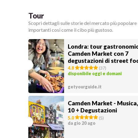
Tour
Scopri dettagli sulle storie del mercato più popolare
importanti così come il cibo più gustoso.
Londra: tour gastronomic
Camden Market con 7
degustazioni di street fo
4.8
(
37
)
disponibile oggi e domani
getyourguide.it
Camden Market - Musica,
10 + Degustazioni
5.0
(
5
)
da gio 20 ago