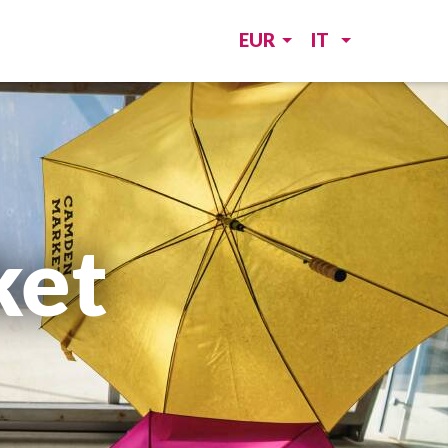
EUR
IT
ket