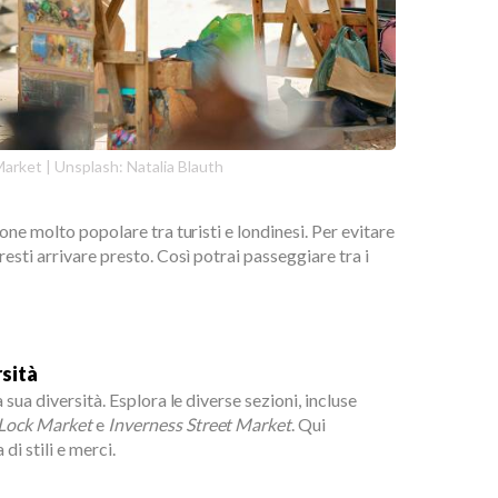
rket | Unsplash: Natalia Blauth
one molto popolare tra turisti e londinesi. Per evitare
esti arrivare presto. Così potrai passeggiare tra i
rsità
sua diversità. Esplora le diverse sezioni, incluse
Lock Market
e
Inverness Street Market
. Qui
i stili e merci.