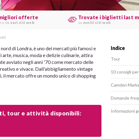
migliori offerte
Trovate i biglietti last 
are da
vari siti web
.
su
molti siti web
ket
Indice
nord di Londra, è uno dei mercati più famosi e
 arte, musica, moda e delizie culinarie, attira
Tour
nte avviato negli anni '70 come mercato delle
creativo e vivace. Dall'abbigliamento vintage
10 consigli pe
li, il mercato offre un mondo unico di shopping
Camden Market
Domande freq
Informazioni g
, tour e attività disponibili: