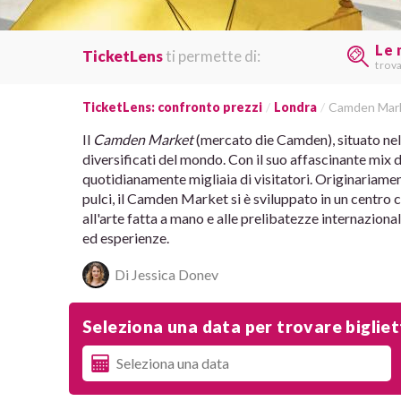
Le 
TicketLens
ti permette di:
trov
TicketLens: confronto prezzi
Londra
Camden Mar
Il
Camden Market
(mercato die Camden), situato nel 
diversificati del mondo. Con il suo affascinante mix di
quotidianamente migliaia di visitatori. Originariame
pulci, il Camden Market si è sviluppato in un centro 
all'arte fatta a mano e alle prelibatezze internaziona
ed esperienze.
Di Jessica Donev
Seleziona una data per trovare biglietti