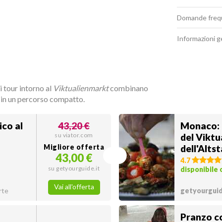
Domande freq
Informazioni g
ti tour intorno al
Viktualienmarkt
combinano
, in un percorso compatto.
co al
43,20 €
Monaco: 
su viator.com
del Viktu
Migliore offerta
dell'Alts
43,00 €
4.7
su getyourguide.it
disponibile 
Vai all'offerta
rte
getyourguid
Pranzo c