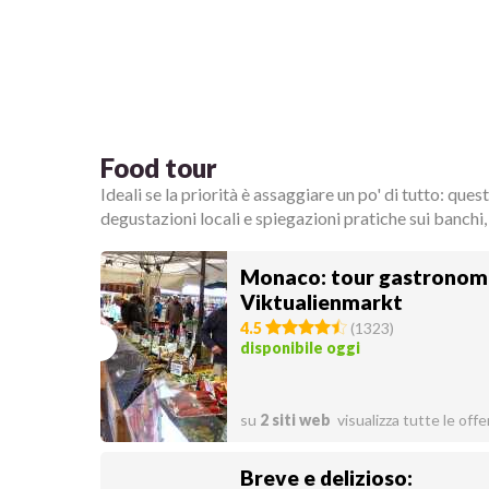
Food tour
Ideali se la priorità è assaggiare un po' di tutto: ques
degustazioni locali e spiegazioni pratiche sui banchi
Monaco: tour gastronomi
Viktualienmarkt
4.5
(
1323
)
disponibile oggi
su
2 siti web
visualizza tutte le offe
Breve e delizioso: