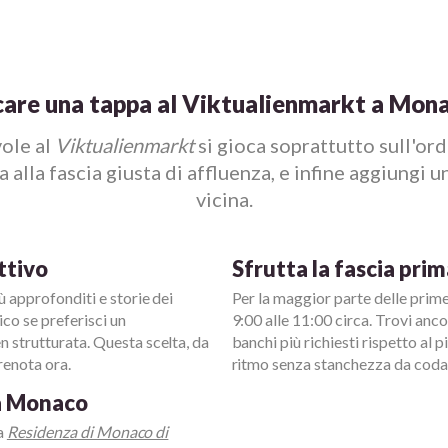
care una tappa al Viktualienmarkt a Mona
ole al
Viktualienmarkt
si gioca soprattutto sull'ordi
 alla fascia giusta di affluenza, e infine aggiungi 
vicina.
ttivo
Sfrutta la fascia prim
 approfonditi e storie dei
Per la maggior parte delle prime v
co se preferisci un
9:00 alle 11:00 circa. Trovi anco
 strutturata. Questa scelta, da
banchi più richiesti rispetto al 
renota ora.
ritmo senza stanchezza da coda
 a Monaco
la
Residenza di Monaco di