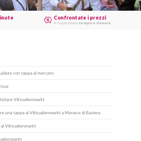
minute
Confrontate i prezzi
e risparmiate
tempo e denaro
.
uidate con tappa al mercato
e tour
visitare Viktualienmarkt
re una tappa al Viktualienmarkt a Monaco di Baviera
 al Viktualienmarkt
tualienmarkt