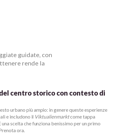
ggiate guidate, con
ottenere rende la
el centro storico con contesto di
testo urbano più ampio: in genere queste esperienze
ali e includono il
Viktualienmarkt
come tappa
È una scelta che funziona benissimo per un primo
Prenota ora.