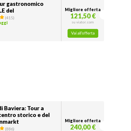
our gastronomico
E del
Migliore offerta
121,50 €
enmarkt di Monaco
(
415
)
su viator.com
oggi
Vai all'offerta
i Baviera: Tour a
 centro storico e del
enmarkt
Migliore offerta
240,00 €
(
886
)