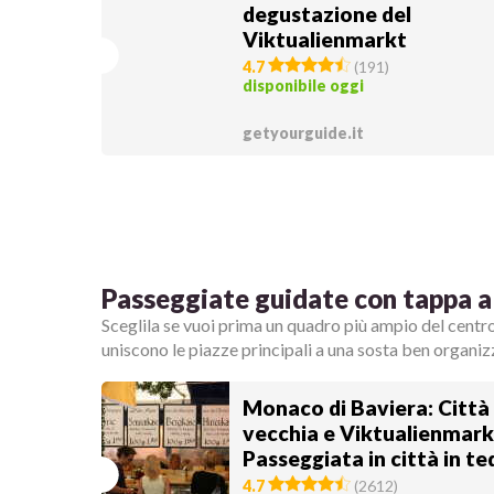
degustazione del
Viktualienmarkt
4.7
(
191
)
disponibile oggi
getyourguide.it
Passeggiate guidate con tappa a
Sceglila se vuoi prima un quadro più ampio del centr
uniscono le piazze principali a una sosta ben organiz
Monaco di Baviera: Città
vecchia e Viktualienmark
Passeggiata in città in t
4.7
(
2612
)