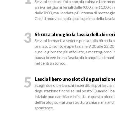
Se vuoi scattare foto con più calma e fare meno
arriva nei giorni feriali dalle 9:00 alle 11:00 ci
dalle 8:00, ma l'ondata più intensa di mezzogio
Così ti muovi con più spazio, prima della fascia
3
Sfrutta al meglio la fascia della birrer
Se vuoi fermarti a sedere, punta sulla birreria a
pranzo. Di solito è aperta dalle 9:00 alle 22:00
e, nelle giornate più affollate, a mezzogiorno i 
pausa breve in una fascia più tranquilla ti manti
nel centro storico.
5
Lascia libero uno slot di degustazion
Scegli due o tre banchi imperdibili, poi lascia 
degustazione finché sei sul posto. Quando i banc
iniziale può cambiare in fretta, e questo piccol
dell'orologio. Hai una struttura chiara, ma an
spontanee.