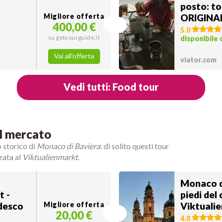
posto: t
Migliore offerta
ORIGINAL
400,00 €
Viktuali
5.0
su getyourguide.it
disponibile 
Vai all'offerta
viator.com
Vedi tutti: Food tour
l mercato
o storico di
Monaco di Baviera
: di solito questi tour
zata al
Viktualienmarkt
.
Monaco d
t -
piedi del
edesco
Migliore offerta
Viktuali
20,00 €
4.8