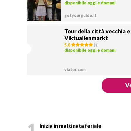
disponibile oggi e domani
getyourguide.it
Tour della città vecchia e
Viktualienmarkt
5.0
(
1
)
disponibile oggi e domani
viator.com
Ve
1
Inizia in mattinata feriale