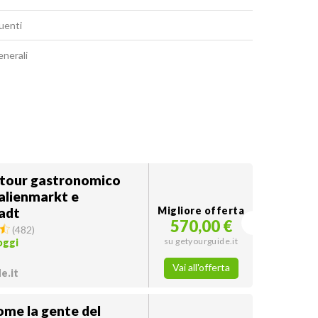
uenti
enerali
tour gastronomico
alienmarkt e
tadt
Migliore offerta
570,00 €
(
482
)
su getyourguide.it
oggi
Vai all'offerta
e.it
ome la gente del