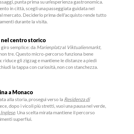
assaggi, punta prima su un'esperienza gastronomica.
nto in città, scegli una passeggiata guidata nel
al mercato. Deciderlo prima dell'acquisto rende tutto
samenti durante la visita.
 nel centro storico
n giro semplice: da
Marienplatz
al
Viktualienmarkt
,
, non tre. Questo micro-percorso funziona bene
: riduce gli zigzag e mantiene le distanze a piedi
chiudi la tappa con curiosità, non con stanchezza.
cina a Monaco
ata alla storia, prosegui verso la
Residenza di
vece, dopo i vicoli più stretti, vuoi una pausa nel verde,
 Inglese
. Una scelta mirata mantiene il percorso
imenti superflui.