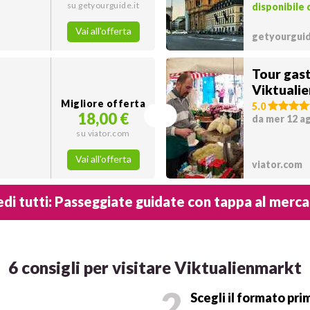
su getyourguide.it
disponibile
Vai all'offerta
getyourguid
Tour gas
Viktuali
Migliore offerta
5.0
18,00 €
da mer 12 a
su viator.com
Vai all'offerta
viator.com
di tutti: Passeggiate guidate con tappa al merc
6 consigli per visitare Viktualienmarkt
2
Scegli il formato pri