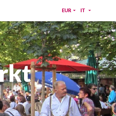
EUR
IT
rkt