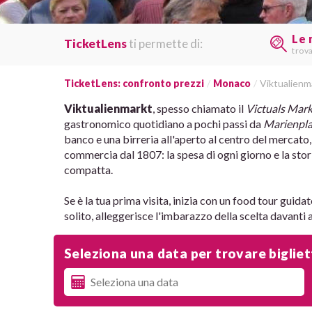
Le 
TicketLens
ti permette di:
trov
TicketLens: confronto prezzi
Monaco
Viktualienm
Viktualienmarkt
, spesso chiamato il
Victuals Mar
gastronomico quotidiano a pochi passi da
Marienpla
banco e una birreria all'aperto al centro del mercato,
commercia dal 1807: la spesa di ogni giorno e la stori
compatta.
Se è la tua prima visita, inizia con un food tour guida
solito, alleggerisce l'imbarazzo della scelta davanti a
Seleziona una data per trovare biglietti