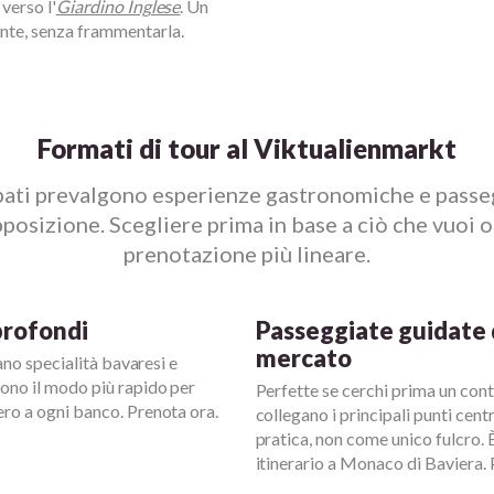
 verso l'
Giardino Inglese
. Un
nte, senza frammentarla.
Formati di tour al Viktualienmarkt
pati prevalgono esperienze gastronomiche e passe
posizione. Scegliere prima in base a ciò che vuoi 
prenotazione più lineare.
profondi
Passeggiate guidate d
mercato
rano specialità bavaresi e
sono il modo più rapido per
Perfette se cerchi prima un con
ero a ogni banco. Prenota ora.
collegano i principali punti centr
pratica, non come unico fulcro. 
itinerario a Monaco di Baviera. 