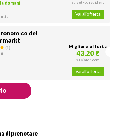
su getyourguide.it
 da domani
Vai all'offerta
e.it
tronomico del
enmarkt
Migliore offerta
(
1
)
43,20 €
go
su viator.com
Vai all'offerta
ato
ma di prenotare