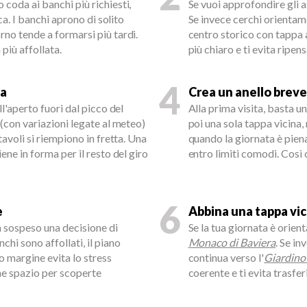
 coda ai banchi più richiesti,
Se vuoi approfondire gli 
rca. I banchi aprono di solito
Se invece cerchi orientame
rno tende a formarsi più tardi.
centro storico con tappa 
 più affollata.
più chiaro e ti evita ripen
4
ia
Crea un anello breve
ll'aperto fuori dal picco del
Alla prima visita, basta u
 (con variazioni legate al meteo)
poi una sola tappa vicina
tavoli si riempiono in fretta. Una
quando la giornata è piena
ene in forma per il resto del giro
entro limiti comodi. Così 
6
e
Abbina una tappa vi
in sospeso una decisione di
Se la tua giornata è orient
hi sono affollati, il piano
Monaco di Baviera
. Se in
o margine evita lo stress
continua verso l'
Giardino
che spazio per scoperte
coerente e ti evita trasfer