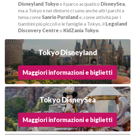
Disneyland Tokyo
e il parco acquatico
DisneySea
,
ma a Tokyo e nei dintorni ci sono anche altri parchi a
tema come
Sanrio Puroland
e, come attività per i
bambini più piccoli e le famiglie a Tokyo, il
Legoland
Discovery Centre
o
KidZania Tokyo
.
Tokyo Disneyland
Maggiori informazioni e biglietti
Tokyo DisneySea
Maggiori informazioni e biglietti