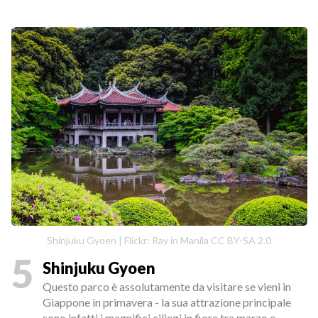
Shinjuku Gyoen | Flickr: Ray in Manila CC BY-SA 2.0
5
Shinjuku Gyoen
Questo parco è assolutamente da visitare se vieni in
Giappone in primavera - la sua attrazione principale
sono infatti i magnifici ciliegi in fiore tra marzo e