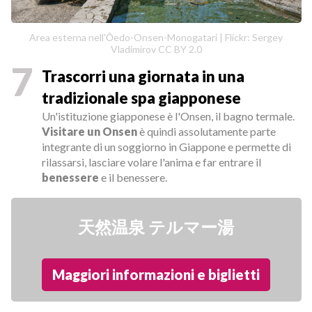
Area esterna nell'Ōedo-Onsen-Monogatari | Flickr: Sergey
Vladimirov CC BY 2.0
7
Trascorri una giornata in una
tradizionale spa giapponese
Un'istituzione giapponese è l'Onsen, il bagno termale.
Visitare un Onsen
è quindi assolutamente parte
integrante di un soggiorno in Giappone e permette di
rilassarsi, lasciare volare l'anima e far entrare il
benessere
e il benessere.
天然温泉 テルマー湯
Maggiori informazioni e biglietti