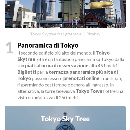
Tokyo Skytree tra i grattacieli | Pixabay
1
Panoramica di Tokyo
Il secondo edificio più alto del mondo, il
Tokyo
Skytree
, offre un fantastico panorama su Tokyo dalla
sua
piattaforma di osservazione
alta 451 metri.
Biglietti
per la
terrazza panoramica più alta di
Tokyo
possono essere
prenotati online
in anticipo,
risparmiando così tempo e denaro all'ingresso. In
alternativa, la torre televisiva
Tokyo Tower
offre una
vista da un'altezza di 250 metri.
Tokyo Sky Tree