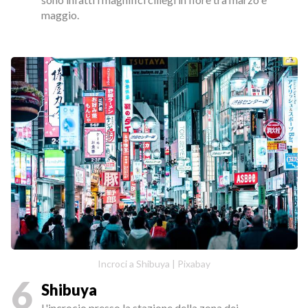
maggio.
Incroci a Shibuya | Pixabay
6
Shibuya
L'incrocio presso la stazione della zona dei