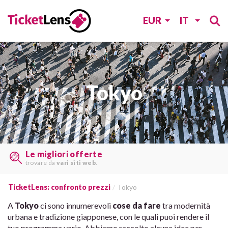
EUR
IT
Tokyo
Confrontate i prezzi
e risparmiate
tempo e denaro
.
TicketLens: confronto prezzi
Tokyo
A
Tokyo
ci sono innumerevoli
cose da fare
tra modernità
urbana e tradizione giapponese, con le quali puoi rendere il
tuo programma vario. Abbiamo raccolto alcune idee per