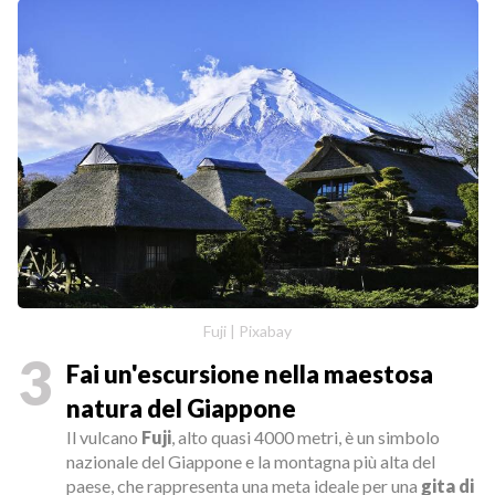
Fuji | Pixabay
3
Fai un'escursione nella maestosa
natura del Giappone
Il vulcano
Fuji
, alto quasi 4000 metri, è un simbolo
nazionale del Giappone e la montagna più alta del
paese, che rappresenta una meta ideale per una
gita di