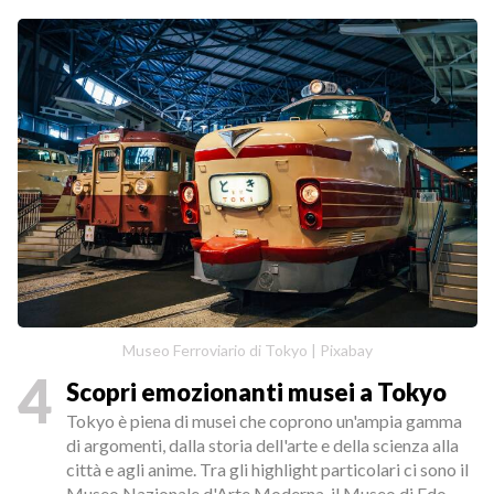
Museo Ferroviario di Tokyo | Pixabay
4
Scopri emozionanti musei a Tokyo
Tokyo è piena di musei che coprono un'ampia gamma
di argomenti, dalla storia dell'arte e della scienza alla
città e agli anime. Tra gli highlight particolari ci sono il
Museo Nazionale d'Arte Moderna, il Museo di Edo-