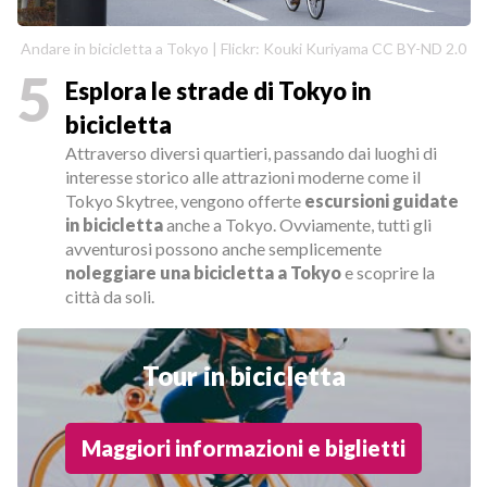
Andare in bicicletta a Tokyo | Flickr: Kouki Kuriyama CC BY-ND 2.0
5
Esplora le strade di Tokyo in
bicicletta
Attraverso diversi quartieri, passando dai luoghi di
interesse storico alle attrazioni moderne come il
Tokyo Skytree, vengono offerte
escursioni guidate
in bicicletta
anche a Tokyo. Ovviamente, tutti gli
avventurosi possono anche semplicemente
noleggiare una bicicletta a Tokyo
e scoprire la
città da soli.
Tour in bicicletta
Maggiori informazioni e biglietti